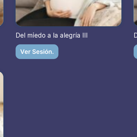
Del miedo a la alegría III
D
Ver Sesión.