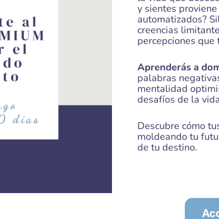
y sientes provien
automatizados? Sil
creencias limitant
percepciones que t
Aprenderás a domi
palabras negativas
mentalidad optimis
desafíos de la vida
Descubre cómo tu
moldeando tu futur
de tu destino.
Ac