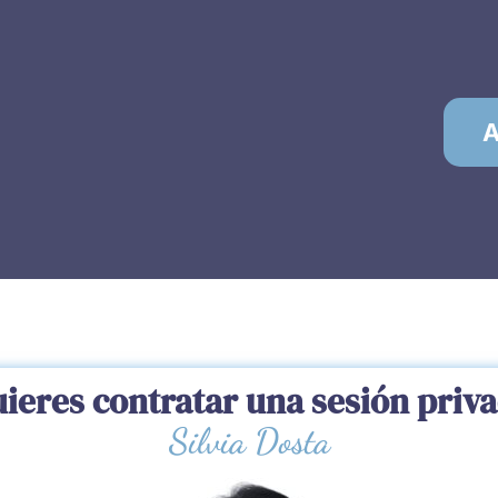
A
ieres contratar una sesión priv
Silvia Dosta