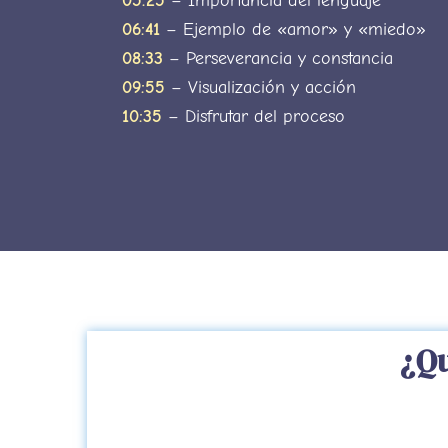
05:25
– Importancia del lenguaje
06:41
– Ejemplo de «amor» y «miedo»
08:33
– Perseverancia y constancia
09:55
– Visualización y acción
10:35
– Disfrutar del proceso
¿Qu