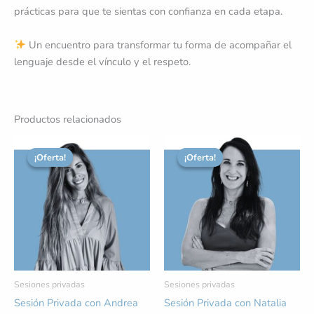
prácticas para que te sientas con confianza en cada etapa.
Un encuentro para transformar tu forma de acompañar el
lenguaje desde el vínculo y el respeto.
Productos relacionados
El
El
El
El
precio
precio
precio
precio
¡Oferta!
¡Oferta!
¡Oferta!
¡Oferta!
original
actual
original
actual
era:
es:
era:
es:
65,00 €.
58,50 €.
50,00 €.
47,50 €.
Sesiones privadas
Sesiones privadas
Sesión Privada con Andrea
Sesión Privada con Natalia