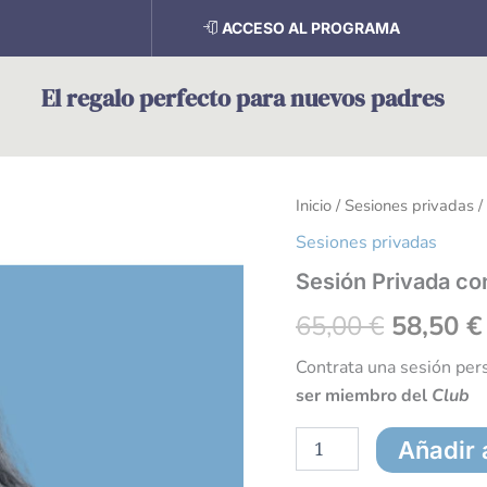
ACCESO AL PROGRAMA
El regalo perfecto para nuevos padres
Sesión
Inicio
/
Sesiones privadas
El
/
Privada
Sesiones privadas
con
precio
Andrea
Sesión Privada c
Gómez
original
cantidad
65,00
€
58,50
€
era:
Contrata una sesión pe
65,00 €.
ser miembro del
Club
Añadir a