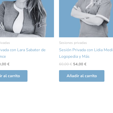
rivadas
Sesiones privadas
ivada con Lara Sabater de
Sesión Privada con Lidia Med
ance
Logopedia y Más
0,00
€
60,00
€
54,00
€
r al carrito
Añadir al carrito