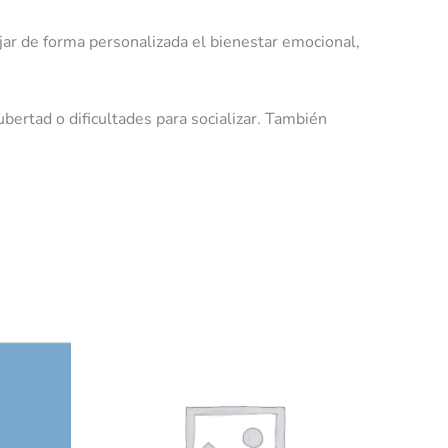
jar de forma personalizada el bienestar emocional,
bertad o dificultades para socializar. También
Rango
Este
de
producto
precios:
desde
tiene
60,00 €
múltiples
hasta
variantes.
70,00 €