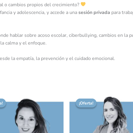
cial o cambios propios del crecimiento?
nfancia y adolescencia, y accede a una
sesión privada
para traba
e hablar sobre acoso escolar, ciberbullying, cambios en la pu
la calma y el enfoque.
esde la empatía, la prevención y el cuidado emocional.
El
El
El
ecio
precio
precio
precio
a!
a!
¡Oferta!
¡Oferta!
iginal
actual
original
actual
a:
es:
era:
es:
,00 €.
50,00 €.
60,00 €.
54,00 €.