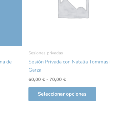
Las
opciones
se
pueden
elegir
en
la
Sesiones privadas
página
ina de
Sesión Privada con Natalia Tommasi
de
Garza
producto
60,00
€
-
70,00
€
Seleccionar opciones