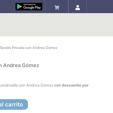
 Sesión Privada con Andrea Gómez
El
precio
on Andrea Gómez
actual
es:
rsonalizada con Andrea Gómez
con descuento por
58,50 €.
l carrito