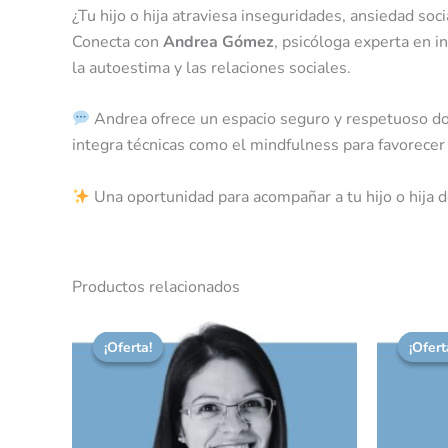
¿Tu hijo o hija atraviesa inseguridades, ansiedad so
Conecta con
Andrea Gómez
, psicóloga experta en i
la autoestima y las relaciones sociales.
Andrea ofrece un espacio seguro y respetuoso dond
integra técnicas como el mindfulness para favorecer 
Una oportunidad para acompañar a tu hijo o hija d
Productos relacionados
El
El
El
precio
precio
pr
¡Oferta!
¡Oferta!
¡Ofert
¡Ofert
original
actual
or
era:
es:
er
60,00 €.
50,00 €.
65