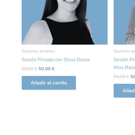
Sesiones privadas
Sesiones p
Sesión Privada con Silvia Dosta
Sesión Pr
Miss Bal
60,00
€
50,00
€
65,00
€
5
Añadir al carrito
Añadi