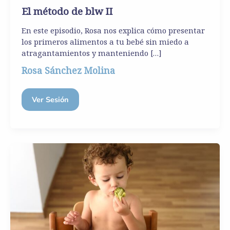
El método de blw II
En este episodio, Rosa nos explica cómo presentar
los primeros alimentos a tu bebé sin miedo a
atragantamientos y manteniendo […]
Rosa Sánchez Molina
Ver Sesión
El
método
blw
I